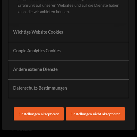
Erfahrung auf unseren Websites und auf die Dienste haben
kann, die wir anbieten können.
Wichtige Website Cookies
Schalldruck-Werkstatt
Google Analytics Cookies
Die Schalldruckwerkstatt ist ein Tonstudio im Schwarzwald. Wir
realisieren Klangerlebnisse von Sprecheraufnahmen über
Andere externe Dienste
Vertonungen bis hin zu kompletten Bandproduktionen. Um das
beste Hörerlebnis zu erzielen nehmen wir uns ganz viel Zeit und
feilen am Sound bis Sie ein Lächeln im Gesicht haben.
Datenschutz-Bestimmungen
Kontaktinformationen
SCHALLDRUCK-WERKSTATT
Einstellungen akzeptieren
Einstellungen nicht akzeptieren
Karlstraße 11
72280 Dornstetten
Deutschland