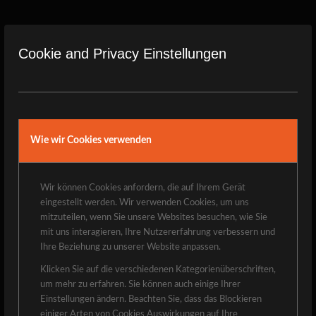
Leute, der Manu war heute in der
#schalldruckwerkstatt
!
Cookie and Privacy Einstellungen
zur Aufnahme des Lobpreisteils eines digitalen
Gottesdienstes. Hört selbst. Eeeeinne Stimmgewalt, der
Mann ?.
Hat richtig Spaß gemacht mit Dir zu rocken, mein Freund
???
Wie wir Cookies verwenden
Grüß Euch herzlich!
Marco
Wir können Cookies anfordern, die auf Ihrem Gerät
eingestellt werden. Wir verwenden Cookies, um uns
mitzuteilen, wenn Sie unsere Websites besuchen, wie Sie
mit uns interagieren, Ihre Nutzererfahrung verbessern und
Ihre Beziehung zu unserer Website anpassen.
Klicken Sie auf die verschiedenen Kategorienüberschriften,
Eintrag teilen
um mehr zu erfahren. Sie können auch einige Ihrer
Einstellungen ändern. Beachten Sie, dass das Blockieren
einiger Arten von Cookies Auswirkungen auf Ihre