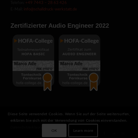
Telefon:
+49 7443 – 28 63 426
E-Mail:
info@schalldruck-werkstatt.de
Zertifizierter Audio Engineer 2022
Diese Seite verwendet Cookies. Wenn Sie auf der Seite weitersurfen,
erklären Sie sich mit der Verwendung von Cookies einverstanden.
2025 © Copyright - SCHALLDRUCK-WERKSTATT |
Impressum
|
Datenschutzerklärung
OK
Learn more